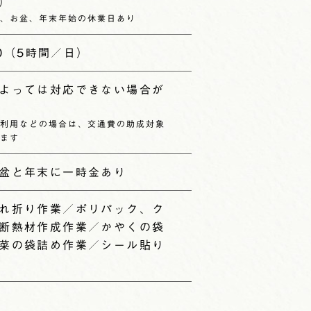
す）
、お盆、年末年始の休業日あり
:00（5時間／日）
よっては対応できない場合が
）
利用などの場合は、交通費の助成対象
ます
盆と年末に一時金あり
れ折り作業／ポリパック、ク
断熱材作成作業／かやくの袋
菜の袋詰め作業／シール貼り