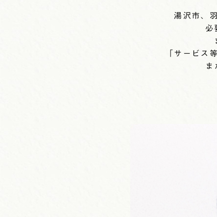
湯沢市、
必
「サービス
ま