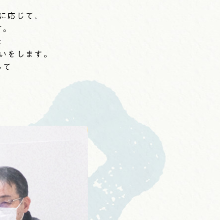
に応じて、
す。
た
いをします。
して