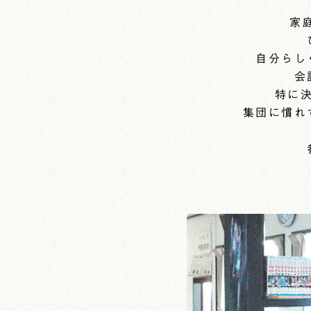
家
自分らし
会
特に
集団に慣れ