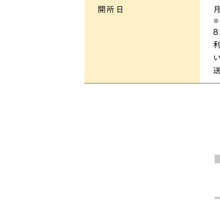
開所日
※
8